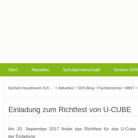
Start
Aktuelles
Schulgemeinschaft
Unsere GH
>
>
>
>
Gerhart-Hauptmann-Schule Griesheim
Aktuelles
GHS Blog
Fachbereiche
MINT
Einladung zum Richtfest von U-CUBE
Am 20. September 2017 findet das Richtfest für das U-Cube P
der
Einladung.