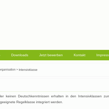
S
Downloads
Jetzt bewerben
Kontakt
Impres
>
rganisation
Intensivklasse
er keinen Deutschkenntnissen erhalten in den Intensivklassen zun
 geeignete Regelklasse integriert werden.