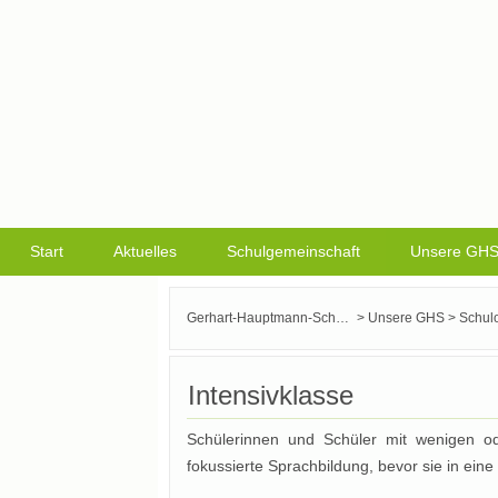
Start
Aktuelles
Schulgemeinschaft
Unsere GH
>
>
Gerhart-Hauptmann-Schule Griesheim
Unsere GHS
Schulo
Intensivklasse
Schülerinnen und Schüler mit wenigen od
fokussierte Sprachbildung, bevor sie in eine