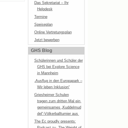
Das Sekretariat – Ihr
Helpdesk
Termine
Speiseplan
Online Vertretungsplan
Jetzt bewerben
GHS Blog
Schülerinnen und Schüler der
GHS bei Explore Science
in Mannheim
„Ausflug in den Europapark –
Wir leben Inklusion“
Griesheimer Schulen
tragen zum dritten Mal ein
gemeinsames „Kuddelmud
del“-Völkerballturnier aus
The Ec proudly presents:
Podcast zu „The Weight of