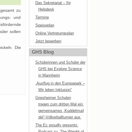
Das Sekretariat – Ihr
Helpdesk
nsgesamt zu
ldungs- und
Termine
tsfördernde
Speiseplan
üler sollen
Online Vertretungsplan
Jetzt bewerben
ickeln. Die
GHS Blog
Schülerinnen und Schüler der
GHS bei Explore Science
in Mannheim
„Ausflug in den Europapark –
Wir leben Inklusion“
Griesheimer Schulen
tragen zum dritten Mal ein
gemeinsames „Kuddelmud
del“-Völkerballturnier aus
The Ec proudly presents:
Podcast zu „The Weight of