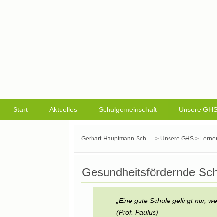
Start
Aktuelles
Schulgemeinschaft
Unsere GH
>
>
Gerhart-Hauptmann-Schule Griesheim
Unsere GHS
Lerne
Gesundheitsfördernde Sch
„Eine gute Schule gelingt nur, we
(Prof. Paulus)