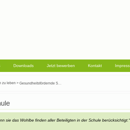
S
Downloads
Jetzt bewerben
Kontakt
Impres
>
n zu leben
Gesundheitsfördernde Schule
ule
nn sie das Wohlbe finden aller Beteiligten in der Schule berücksichtigt.“