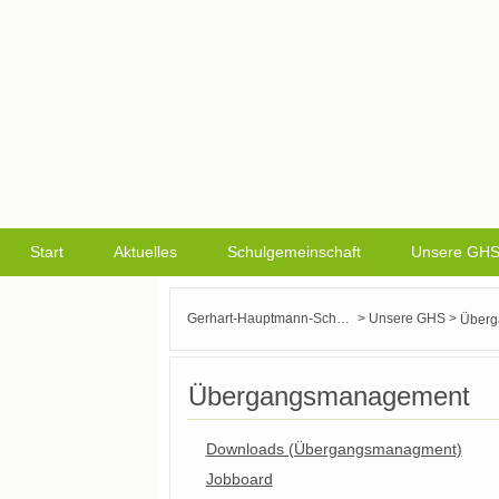
Start
Aktuelles
Schulgemeinschaft
Unsere GH
>
>
Gerhart-Hauptmann-Schule Griesheim
Unsere GHS
Überg
Übergangsmanagement
Downloads (Übergangsmanagment)
Jobboard