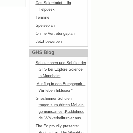
Das Sekretariat – Ihr
Helpdesk
Termine
Speiseplan
Online Vertretungsplan
Jetzt bewerben
GHS Blog
Schülerinnen und Schüler der
GHS bei Explore Science
in Mannheim
„Ausflug in den Europapark –
Wir leben Inklusion“
Griesheimer Schulen
tragen zum dritten Mal ein
gemeinsames „Kuddelmud
del“-Völkerballturnier aus
The Ec proudly presents:
Podcast zu „The Weight of