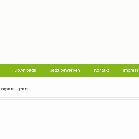
S
Downloads
Jetzt bewerben
Kontakt
Impres
angsmanagement