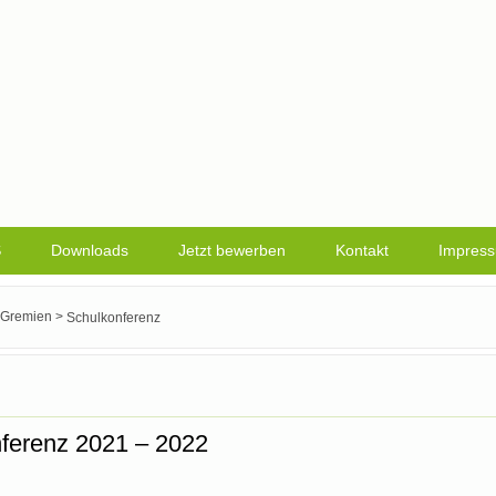
S
Downloads
Jetzt bewerben
Kontakt
Impres
>
Gremien
Schulkonferenz
nferenz 2021 – 2022