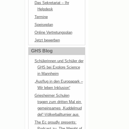
Das Sekretariat – Ihr
Helpdesk
Termine
Speiseplan
Online Vertretungsplan
Jetzt bewerben
GHS Blog
Schülerinnen und Schüler der
GHS bei Explore Science
in Mannheim
„Ausflug in den Europapark –
Wir leben Inklusion“
Griesheimer Schulen
tragen zum dritten Mal ein
gemeinsames „Kuddelmud
del“-Völkerballturnier aus
The Ec proudly presents:
Podcast zu „The Weight of