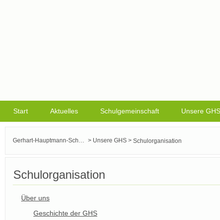
Start
Aktuelles
Schulgemeinschaft
Unsere GH
>
>
Gerhart-Hauptmann-Schule Griesheim
Unsere GHS
Schulorganisation
Schulorganisation
Über uns
Geschichte der GHS