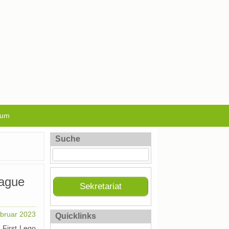
sum
Suche
eague
Sekretariat
ebruar 2023
Quicklinks
„First Lego