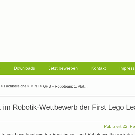
S
Downloads
Jetzt bewerben
Kontakt
Impres
>
>
>
Fachbereiche
MINT
GHS – Roboteam: 1. Platz im Robotik-Wettbewerb der First Lego League in Darmstadt
 im Robotik-Wettbewerb der First Lego L
Publiziert
22. F
 Teams beim kombinierten Forschungs- und Roboterwettbewerb der 