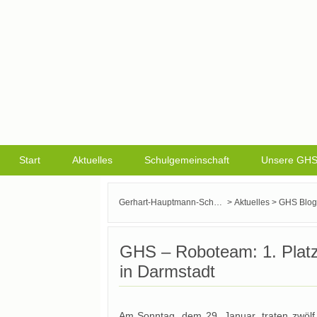
Start
Aktuelles
Schulgemeinschaft
Unsere GH
>
>
Gerhart-Hauptmann-Schule Griesheim
Aktuelles
GHS Blog
GHS – Roboteam: 1. Platz
in Darmstadt
Am Sonntag, dem 29. Januar, traten zwölf