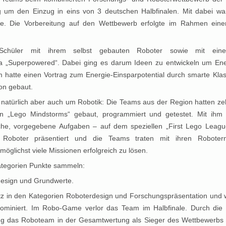
 um den Einzug in eins von 3 deutschen Halbfinalen. Mit dabei w
e. Die Vorbereitung auf den Wettbewerb erfolgte im Rahmen eine
 Schüler mit ihrem selbst gebauten Roboter sowie mit eine
 „Superpowered“. Dabei ging es darum Ideen zu entwickeln um Ener
m hatte einen Vortrag zum Energie-Einsparpotential durch smarte Kl
ion gebaut.
 natürlich aber auch um Robotik: Die Teams aus der Region hatten 
n „Lego Mindstorms“ gebaut, programmiert und getestet. Mit ihm w
sche, vorgegebene Aufgaben – auf dem speziellen „First Lego League
Roboter präsentiert und die Teams traten mit ihren Robote
glichst viele Missionen erfolgreich zu lösen.
ategorien Punkte sammeln:
esign und Grundwerte.
z in den Kategorien Roboterdesign und Forschungspräsentation und 
ominiert. Im Robo-Game verlor das Team im Halbfinale. Durch die
ing das Roboteam in der Gesamtwertung als Sieger des Wettbewerbs