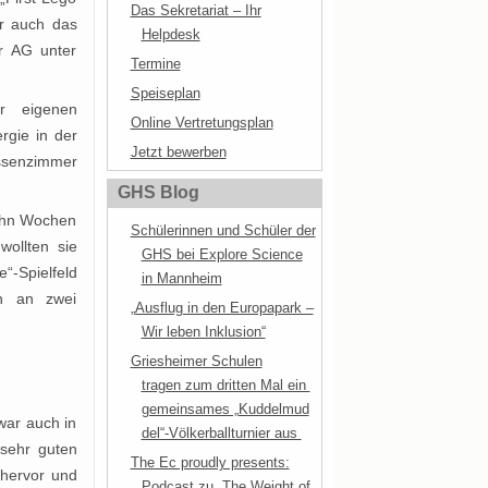
Das Sekretariat – Ihr
ar auch das
Helpdesk
r AG unter
Termine
Speiseplan
r eigenen
Online Vertretungsplan
gie in der
Jetzt bewerben
assenzimmer
GHS Blog
zehn Wochen
Schülerinnen und Schüler der
ollten sie
GHS bei Explore Science
“-Spielfeld
in Mannheim
rn an zwei
„Ausflug in den Europapark –
Wir leben Inklusion“
Griesheimer Schulen
tragen zum dritten Mal ein
gemeinsames „Kuddelmud
war auch in
del“-Völkerballturnier aus
 sehr guten
The Ec proudly presents:
 hervor und
Podcast zu „The Weight of