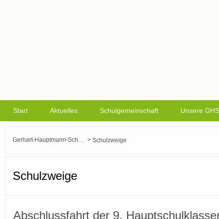
Start
Aktuelles
Schulgemeinschaft
Unsere GH
>
Gerhart-Hauptmann-Schule Griesheim
Schulzweige
Schulzweige
Abschlussfahrt der 9. Hauptschulklasse