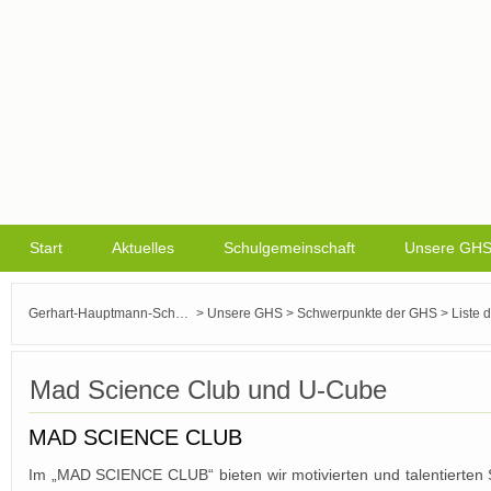
Start
Aktuelles
Schulgemeinschaft
Unsere GH
>
>
>
Gerhart-Hauptmann-Schule Griesheim
Unsere GHS
Schwerpunkte der GHS
Liste 
Mad Science Club und U-Cube
MAD SCIENCE CLUB
Im „MAD SCIENCE CLUB“ bieten wir motivierten und talentierten S