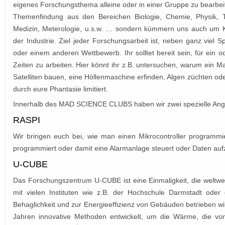
eigenes Forschungsthema alleine oder in einer Gruppe zu bearbeit
Themenfindung aus den Bereichen Biologie, Chemie, Physik, Te
Medizin, Meterologie, u.s.w. … sondern kümmern uns auch um 
der Industrie. Ziel jeder Forschungsarbeit ist, neben ganz v
oder einem anderen Wettbewerb. Ihr solltet bereit sein, für ei
Zeiten zu arbeiten. Hier könnt ihr z.B. untersuchen, warum ein 
Satelliten bauen, eine Höllenmaschine erfinden, Algen züchten od
durch eure Phantasie limitiert.
Innerhalb des MAD SCIENCE CLUBS haben wir zwei spezielle Ang
RASPI
Wir bringen euch bei, wie man einen Mikrocontroller programm
programmiert oder damit eine Alarmanlage steuert oder Daten aufze
U-CUBE
Das Forschungszentrum U-CUBE ist eine Einmaligkeit, die weltwei
mit vielen Instituten wie z.B. der Hochschule Darmstadt oder
Behaglichkeit und zur Energieeffizienz von Gebäuden betrieben w
Jahren innovative Methoden entwickelt, um die Wärme, die von