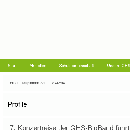
Start
Aktuelles
Schulgemeinschaft
Unsere GH
>
Gerhart-Hauptmann-Schule Griesheim
Profile
Profile
7. Konzertreise der GHS-BigBand führte