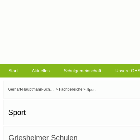
Start
Aktuelles
Schulgemeinschaft
Unsere GH
>
>
Gerhart-Hauptmann-Schule Griesheim
Fachbereiche
Sport
Sport
Griesheimer Schulen